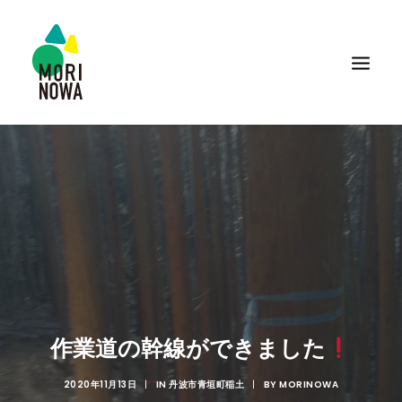
作業道の幹線ができました
2020年11月13日
|
IN
丹波市青垣町稲土
|
BY
MORINOWA