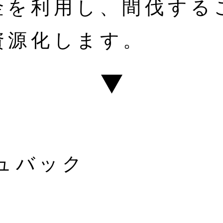
金を利用し、間伐する
資源化します。
ュバック