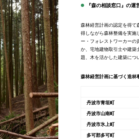
『森の相談窓口』の運営（
森林経営計画の認定を得て
得しながら森林整備を実施
ー・フォレストワーカーの
か、宅地建物取引士や建築
題、木を活かした建築につ
森林経営計画に基づく造林
丹波市⻘垣町
丹波市山南町
丹波市氷上町
多可郡多可町