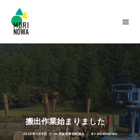
搬出作業始まりました
2020年11月6日
|
IN
丹波市青垣町稲土
|
BY
MORINOWA