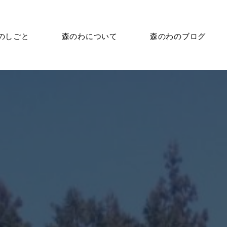
のしごと
森のわについて
森のわのブログ