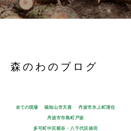
森のわのブログ
全ての現場
福知山市天座
丹波市氷上町清住
丹波市市島町戸坂
多可町中区糀谷・八千代区俵田