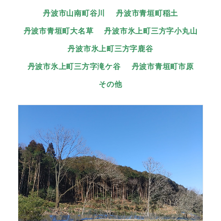
丹波市山南町谷川
丹波市青垣町稲土
丹波市青垣町大名草
丹波市氷上町三方字小丸山
丹波市氷上町三方字鹿谷
丹波市氷上町三方字滝ケ谷
丹波市青垣町市原
その他