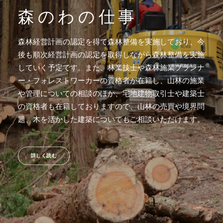
森のわの仕事
森林経営計画の認定を得て森林整備を実施しており、今
後も順次経営計画の認定を取得しながら森林整備を実施
していく予定です。また、林業技士や森林施業プランナ
ー・フォレストワーカーの資格者が在籍し、山林の施業
や管理についての相談のほか、宅地建物取引士や建築士
の資格者も在籍しておりますので、山林の売買や境界問
題、木を活かした建築についてもご相談いただけます。
詳しく読む