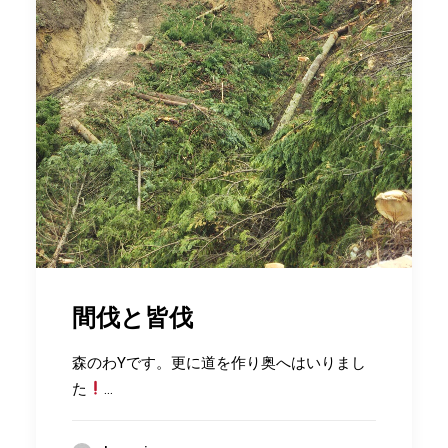
間伐と皆伐
森のわYです。更に道を作り奥へはいりまし
た
…