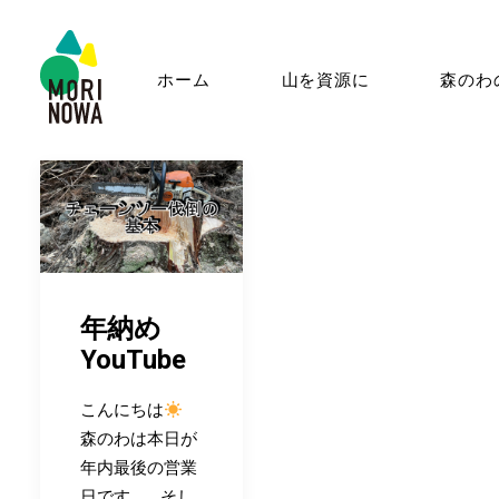
ホーム
山を資源に
森のわ
年納め
YouTube
こんにちは
森のわは本日が
年内最後の営業
日です。 そし