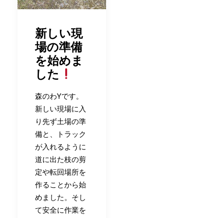
新しい現
場の準備
を始めま
した
森のわYです。
新しい現場に入
り先ず土場の準
備と、トラック
が入れるように
道に出た枝の剪
定や転回場所を
作ることから始
めました。そし
て安全に作業を