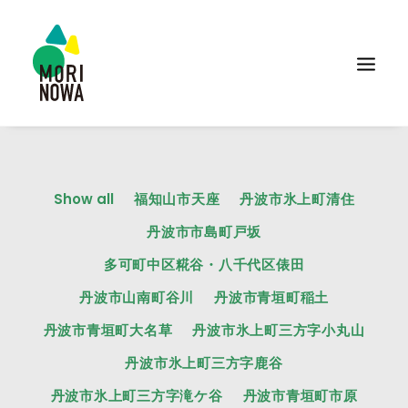
Show all
福知山市天座
丹波市氷上町清住
丹波市市島町戸坂
多可町中区糀谷・八千代区俵田
丹波市山南町谷川
丹波市青垣町稲土
丹波市青垣町大名草
丹波市氷上町三方字小丸山
丹波市氷上町三方字鹿谷
丹波市氷上町三方字滝ケ谷
丹波市青垣町市原