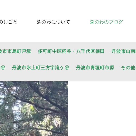
のしごと
森のわについて
森のわのブログ
波市市島町戸坂
多可町中区糀谷・八千代区俵田
丹波市山南
鹿谷
丹波市氷上町三方字滝ケ谷
丹波市青垣町市原
その他