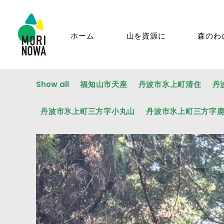
ホーム
山を資源に
森のわ
Show all
福知山市天座
丹波市氷上町清住
丹
丹波市氷上町三方字小丸山
丹波市氷上町三方字