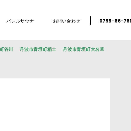
バレルサウナ
お問い合わせ
0795-86-78
町谷川
丹波市青垣町稲土
丹波市青垣町大名草