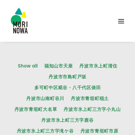
Show all
福知山市天座
丹波市氷上町清住
丹波市市島町戸坂
多可町中区糀谷・八千代区俵田
丹波市山南町谷川
丹波市青垣町稲土
丹波市青垣町大名草
丹波市氷上町三方字小丸山
丹波市氷上町三方字鹿谷
丹波市氷上町三方字滝ケ谷
丹波市青垣町市原