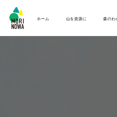
ホーム
山を資源に
森のわ