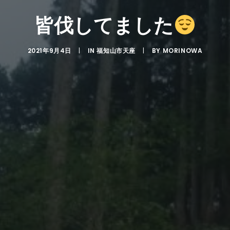
皆伐してました
2021年9月4日
|
IN
福知山市天座
|
BY
MORINOWA