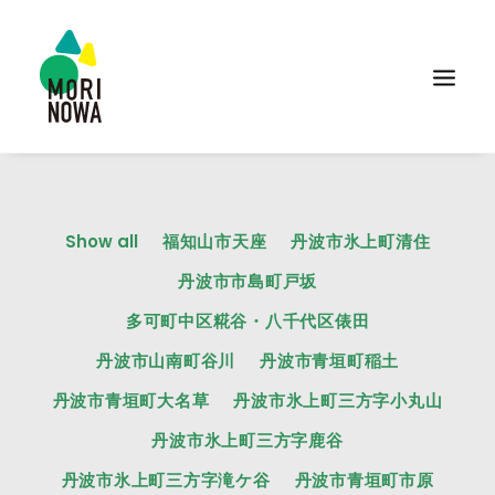
Show all
福知山市天座
丹波市氷上町清住
丹波市市島町戸坂
多可町中区糀谷・八千代区俵田
丹波市山南町谷川
丹波市青垣町稲土
丹波市青垣町大名草
丹波市氷上町三方字小丸山
丹波市氷上町三方字鹿谷
丹波市氷上町三方字滝ケ谷
丹波市青垣町市原